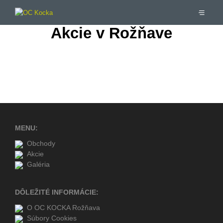
Akcie v Rožňave
MENU:
Obchody
Akcie
Galéria
DÔLEŽITÉ INFORMÁCIE:
O OC KOCKA Rožňava
Súbory Cookies