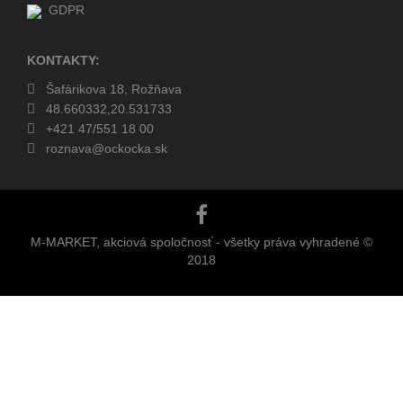
GDPR
KONTAKTY:
Šafárikova 18, Rožňava
48.660332,20.531733
+421 47/551 18 00
roznava@ockocka.sk
M-MARKET, akciová spoločnosť - všetky práva vyhradené ©
2018