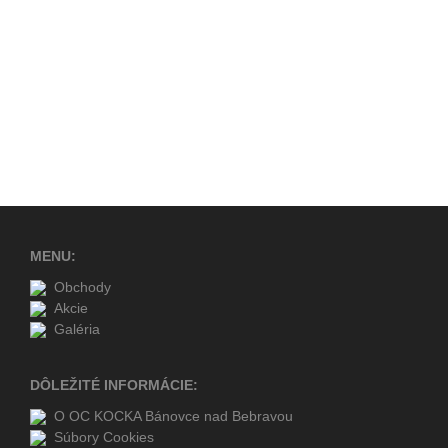
OC KOCKA Bánovce nad Bebravou
MENU:
Obchody
Akcie
Galéria
DÔLEŽITÉ INFORMÁCIE:
O OC KOCKA Bánovce nad Bebravou
Súbory Cookies