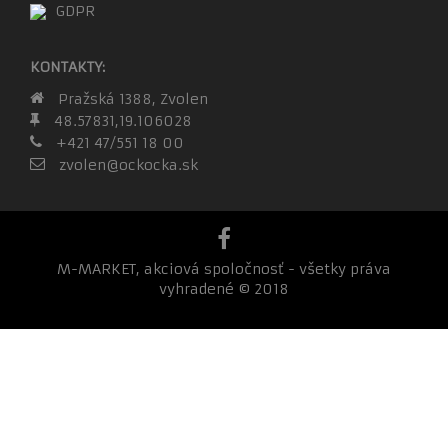
GDPR
KONTAKTY:
Pražská 1388, Zvolen
48.57831,19.106028
+421 47/551 18 00
zvolen@ockocka.sk
M-MARKET, akciová spoločnosť - všetky práva
vyhradené © 2018