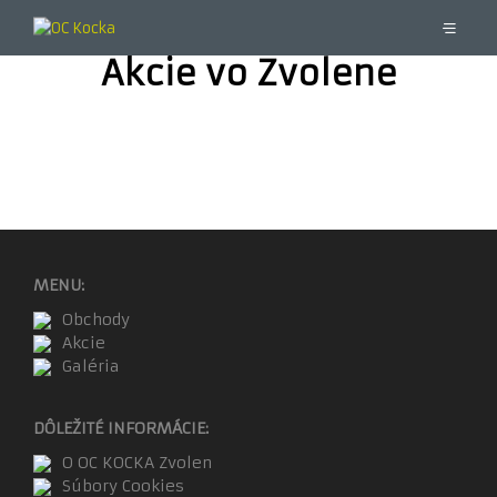
Akcie vo Zvolene
MENU:
Obchody
Akcie
Galéria
DÔLEŽITÉ INFORMÁCIE:
O OC KOCKA Zvolen
Súbory Cookies