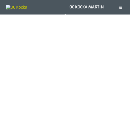
×
OC KOCKA MARTIN
OBCHODY
AKCIE
GALÉRIA
KONTAKT
101 Drogerie