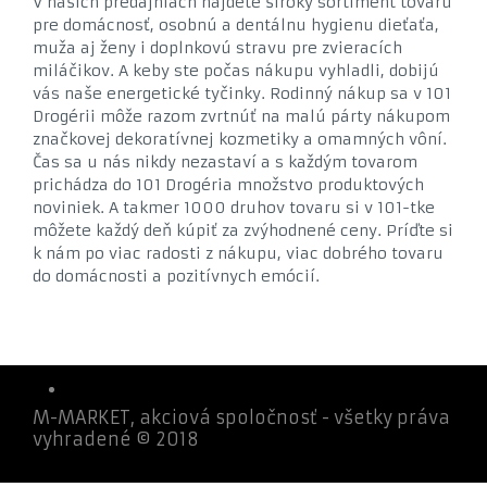
V našich predajniach nájdete široký sortiment tovaru
pre domácnosť, osobnú a dentálnu hygienu dieťaťa,
muža aj ženy i doplnkovú stravu pre zvieracích
miláčikov. A keby ste počas nákupu vyhladli, dobijú
vás naše energetické tyčinky. Rodinný nákup sa v 101
Drogérii môže razom zvrtnúť na malú párty nákupom
značkovej dekoratívnej kozmetiky a omamných vôní.
Čas sa u nás nikdy nezastaví a s každým tovarom
prichádza do 101 Drogéria množstvo produktových
noviniek. A takmer 1000 druhov tovaru si v 101-tke
môžete každý deň kúpiť za zvýhodnené ceny. Príďte si
k nám po viac radosti z nákupu, viac dobrého tovaru
do domácnosti a pozitívnych emócií.
M-MARKET, akciová spoločnosť - všetky práva
vyhradené © 2018